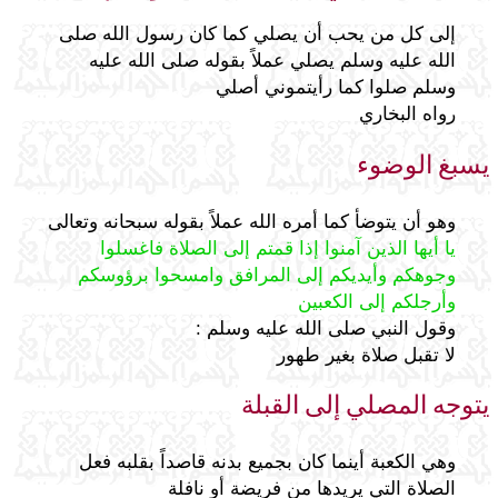
إلى كل من يحب أن يصلي كما كان رسول الله صلى
الله عليه وسلم يصلي عملاً بقوله صلى الله عليه
وسلم صلوا كما رأيتموني أصلي
رواه البخاري
يسبغ الوضوء
وهو أن يتوضأ كما أمره الله عملاً بقوله سبحانه وتعالى
يا أيها الذين آمنوا إذا قمتم إلى الصلاة فاغسلوا
وجوهكم وأيديكم إلى المرافق وامسحوا برؤوسكم
وأرجلكم إلى الكعبين
وقول النبي صلى الله عليه وسلم :
لا تقبل صلاة بغير طهور
يتوجه المصلي إلى القبلة
وهي الكعبة أينما كان بجميع بدنه قاصداً بقلبه فعل
الصلاة التي يريدها من فريضة أو نافلة