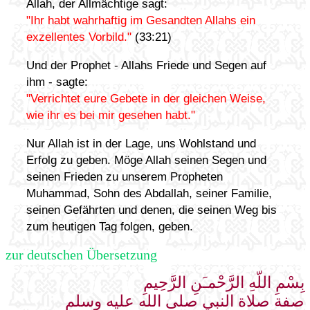
Allah, der Allmächtige sagt:
"Ihr habt wahrhaftig im Gesandten Allahs ein
exzellentes Vorbild."
(33:21)
Und der Prophet - Allahs Friede und Segen auf
ihm - sagte:
"Verrichtet eure Gebete in der gleichen Weise,
wie ihr es bei mir gesehen habt."
Nur Allah ist in der Lage, uns Wohlstand und
Erfolg zu geben. Möge Allah seinen Segen und
seinen Frieden zu unserem Propheten
Muhammad, Sohn des Abdallah, seiner Familie,
seinen Gefährten und denen, die seinen Weg bis
zum heutigen Tag folgen, geben.
zur deutschen Übersetzung
بِسْمِ اللّهِ الرَّحْمـَنِ الرَّحِيمِ
صفة صلاة النبي صلى الله عليه وسلم