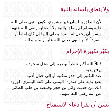
ولا ينطق بلسانه بالنية
لأن النطق باللسان غير مشروع، لكون النبي صلى الله
عليه وسلم لم ينطق بالنية ولا أصحابه رضي الله عنهم،
ويسن أن يجعل له سترة يصلي إليها إن كان إماماً أو
منفرداً، لأمر النبي صلى الله عليه وسلم بذلك.
يكبّر تكبيرة الإحرام
قائلاً الله أكبر ناظراً ببصره إلى محل سجوده.
يرفع يديه
عند التكبير إلى حذو منكبيه أو إلى حيال أذنيه.
يضع يديه على صدره، اليمنى على كفه اليسرى. لورود
ذلك من حديث وائل بن حجر وقبيصة بن هلب الطائي
عن أبيه رضي الله عنهم.
يسن أن يقرأ دعاء الاستفتاح