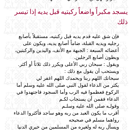
يسجد مكبراً واضعاً ركبتيه قبل يديه إذا تيسر
ذلك
فإن شق عليه قدم يديه قبل ركبتيه، مستقبلاً بأصابع
رجليه ويديه القبلة، ضاماً أصابع يديه، ويكون على
أعضائه السبعة : الجبهة مع الأنف، واليدين والركبتين،
وبطون أصابع الرجلين.
ويقول : سبحان ربي الأعلى ويكرر ذلك ثلاثاً أو أكثر.
ويستحب أن يقول مع ذلك :
سبحانك اللهم ربنا وبحمدك اللهم اغفر لي
يكثر من الدعاء لقول النبي صلى الله عليه وسلم أما
الركوع فعظموا فيه الرب وأما السجود فاجتهدوا في
الدعاء فقمن أن يستجاب لكـم
وقولـه صلى الله عليه وسلـم
أقرب ما يكون العبد من ربه وهو ساجد فأكثروا الدعاء
رواهما مسلم في صحيحه
ويسأل ربه له ولغيره من المسلمين من خيري الدنيا