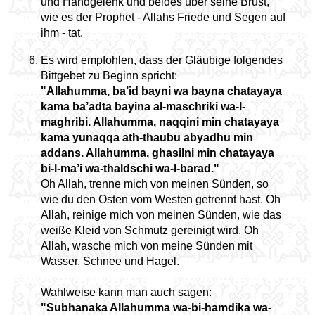
und Handgelenk und beides über seine Brust,
wie es der Prophet - Allahs Friede und Segen auf
ihm - tat.
Es wird empfohlen, dass der Gläubige folgendes
Bittgebet zu Beginn spricht:
"Allahumma, ba’id bayni wa bayna chatayaya
kama ba’adta bayina al-maschriki wa-l-
maghribi. Allahumma, naqqini min chatayaya
kama yunaqqa ath-thaubu abyadhu min
addans. Allahumma, ghasilni min chatayaya
bi-l-ma’i wa-thaldschi wa-l-barad."
Oh Allah, trenne mich von meinen Sünden, so
wie du den Osten vom Westen getrennt hast. Oh
Allah, reinige mich von meinen Sünden, wie das
weiße Kleid von Schmutz gereinigt wird. Oh
Allah, wasche mich von meine Sünden mit
Wasser, Schnee und Hagel.
Wahlweise kann man auch sagen:
"Subhanaka Allahumma wa-bi-hamdika wa-