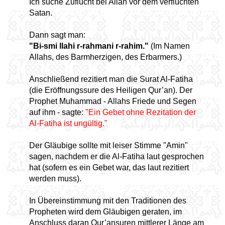
Ich suche Zuflucht bei Allah vor dem verfluchten
Satan.
Dann sagt man:
"Bi-smi llahi r-rahmani r-rahim."
(Im Namen
Allahs, des Barmherzigen, des Erbarmers.)
Anschließend rezitiert man die Surat Al-Fatiha
(die Eröffnungssure des Heiligen Qur’an). Der
Prophet Muhammad - Allahs Friede und Segen
auf ihm - sagte:
"Ein Gebet ohne Rezitation der
Al-Fatiha ist ungültig."
Der Gläubige sollte mit leiser Stimme "Amin"
sagen, nachdem er die Al-Fatiha laut gesprochen
hat (sofern es ein Gebet war, das laut rezitiert
werden muss).
In Übereinstimmung mit den Traditionen des
Propheten wird dem Gläubigen geraten, im
Anschluss daran Qur’ansuren mittlerer Länge am