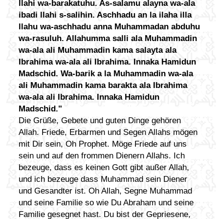
llahi wa-barakatuhu. As-salamu alayna wa-ala
ibadi llahi s-salihin. Aschhadu an la ilaha illa
llahu wa-aschhadu anna Muhammadan abduhu
wa-rasuluh. Allahumma salli ala Muhammadin
wa-ala ali Muhammadin kama salayta ala
Ibrahima wa-ala ali Ibrahima. Innaka Hamidun
Madschid. Wa-barik a la Muhammadin wa-ala
ali Muhammadin kama barakta ala Ibrahima
wa-ala ali Ibrahima. Innaka Hamidun
Madschid."
Die Grüße, Gebete und guten Dinge gehören
Allah. Friede, Erbarmen und Segen Allahs mögen
mit Dir sein, Oh Prophet. Möge Friede auf uns
sein und auf den frommen Dienern Allahs. Ich
bezeuge, dass es keinen Gott gibt außer Allah,
und ich bezeuge dass Muhammad sein Diener
und Gesandter ist. Oh Allah, Segne Muhammad
und seine Familie so wie Du Abraham und seine
Familie gesegnet hast. Du bist der Gepriesene,