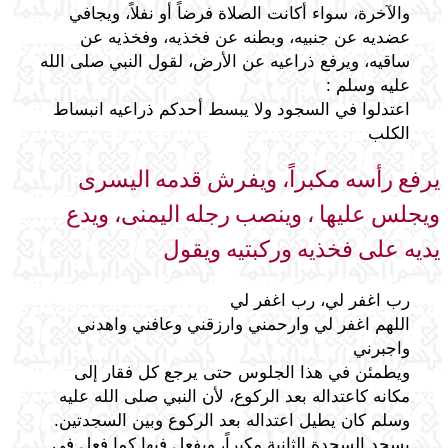
والآخرة، سواء أكانت الصلاة فرضاً أو نفلاً، ويجافي
عضديه عن جنبيه، وبطنه عن فخذيه، وفخذيه عن
ساقيه، ويرفع ذراعيه عن الأرض، لقول النبي صلى الله
عليه وسلم :
اعتدلوا في السجود ولا يبسط أحدكم ذراعيه انبساط
الكلب
يرفع رأسه مكبراً، ويفرش قدمه اليسرى
ويجلس عليها ، وينصب رجله اليمنى، ويدع
يديه على فخذيه وركبتيه ويقول
رب اغفر لي، رب اغفر لي
اللهم اغفر لي وارحمني وارزقني وعافني واهدني
واجبرني
ويطمئن في هذا الجلوس حتى يرجع كل فقار إلى
مكانه كاعتداله بعد الركوع، لأن النبي صلى الله عليه
وسلم كان يطيل اعتداله بعد الركوع وبين السجدتين.
يسجد السجدة الثانية مكبراً، ويفعل فيها كما فعل في