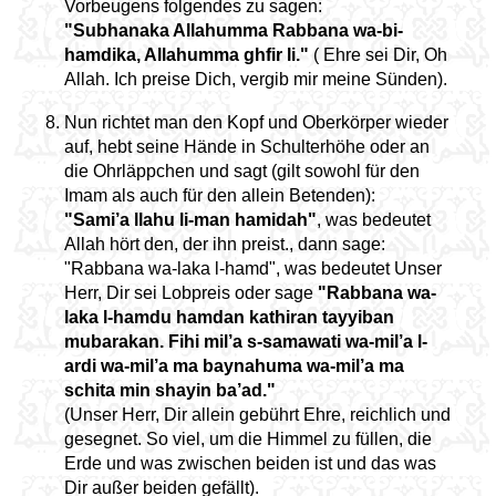
Vorbeugens folgendes zu sagen:
"Subhanaka Allahumma Rabbana wa-bi-
hamdika, Allahumma ghfir li."
( Ehre sei Dir, Oh
Allah. Ich preise Dich, vergib mir meine Sünden).
Nun richtet man den Kopf und Oberkörper wieder
auf, hebt seine Hände in Schulterhöhe oder an
die Ohrläppchen und sagt (gilt sowohl für den
Imam als auch für den allein Betenden):
"Sami’a llahu li-man hamidah"
, was bedeutet
Allah hört den, der ihn preist., dann sage:
"Rabbana wa-laka l-hamd", was bedeutet Unser
Herr, Dir sei Lobpreis oder sage
"Rabbana wa-
laka l-hamdu hamdan kathiran tayyiban
mubarakan. Fihi mil’a s-samawati wa-mil’a l-
ardi wa-mil’a ma baynahuma wa-mil’a ma
schita min shayin ba’ad."
(Unser Herr, Dir allein gebührt Ehre, reichlich und
gesegnet. So viel, um die Himmel zu füllen, die
Erde und was zwischen beiden ist und das was
Dir außer beiden gefällt).