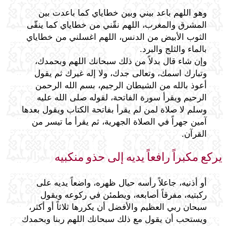
وهو اللهم باعد بيني وبين خطاياي كما باعدت بين
المشرق والمغرب، اللهم نقّني من خطاياي كما ينقّى
الثوب الأبيض من الدنس، اللهم اغسلني من خطاياي
بالماء والثلج والبرد.
وإن شاء قال بدلاً من ذلك سبحانك اللهم وبحمدك،
وتبارك اسمك، وتعالى جدك، ولا إله غيرك ثم يقول
أعوذ بالله من الشيطان الرجيم، بسم الله الرحمن
الرحيم ويقرأ سورة الفاتحة، لقوله صلى الله عليه
وسلم لا صلاة لمن لم يقرأ بفاتحة الكتاب ويقول بعدها
آمين جهراً في الصلاة الجهرية، ثم يقرأ ما تيسر من
القرآن.
يركع مكبراً رافعاً يديه إلى حذو منكبيه
أو أذنيه، جاعلاً رأسه حيال ظهره، واضعاً يديه على
ركبتيه، مفرقاً أصابعه، ويطمئن في ركوعه ويقول
سبحان ربي العظيم والأفضل أن يكررها ثلاثاً أو أكثر،
ويستحب أن يقول مع ذلك سبحانك اللهم ربنا وبحمدك