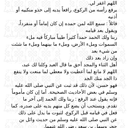
اللهم اغفر لي.
يرفع رأسه من الركوع، رافعاً يديه إلى حذو منكبيه أو
أذنيه
قائلاً : سمع الله لمن حمده إن كان إماماً أو منفرداً،
ويقول بعد قيامه
ربنا ولك الحمد حمداً كثيراً طيباً مباركاً فيه ملء
السموات وملء الأرض، وملء ما بينهما وملء ما شئت
من شيء بعد
وإن زاد بعد ذلك
أهل الثناء والمجد أحق ما قال العبد وكلنا لك عبد،
اللهم لا مانع لما أعطيت ولا معطي لما منعت ولا ينفع
ذا الجد منك الجد
فهو حسن، لأن ذلك قد ثبت عن النبي صلى الله عليه
وسلم في بعض الأحاديث الصحيحة. أما إن كان مأموماً
فإنه يقول عند الرفع : ربنا ولك الحمد إلى آخر ما
تقدم. ويستحب أن يضع كل منهم يديه على صدره، كما
فعل في قيامه قبل الركوع، لثبوت ما يدل على ذلك
عن النبي صلى الله عليه وسلم من حديث وائل بن
حجر وسهل بن سعد رضي الله عنهما.