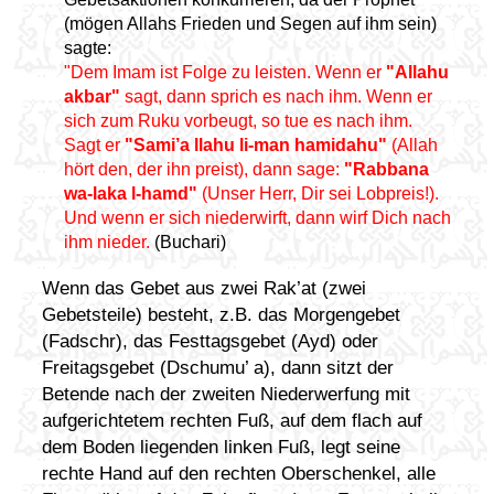
(mögen Allahs Frieden und Segen auf ihm sein)
sagte:
"Dem Imam ist Folge zu leisten. Wenn er
"Allahu
akbar"
sagt, dann sprich es nach ihm. Wenn er
sich zum Ruku vorbeugt, so tue es nach ihm.
Sagt er
"Sami’a llahu li-man hamidahu"
(Allah
hört den, der ihn preist), dann sage:
"Rabbana
wa-laka l-hamd"
(Unser Herr, Dir sei Lobpreis!).
Und wenn er sich niederwirft, dann wirf Dich nach
ihm nieder.
(Buchari)
Wenn das Gebet aus zwei Rak’at (zwei
Gebetsteile) besteht, z.B. das Morgengebet
(Fadschr), das Festtagsgebet (Ayd) oder
Freitagsgebet (Dschumu’ a), dann sitzt der
Betende nach der zweiten Niederwerfung mit
aufgerichtetem rechten Fuß, auf dem flach auf
dem Boden liegenden linken Fuß, legt seine
rechte Hand auf den rechten Oberschenkel, alle