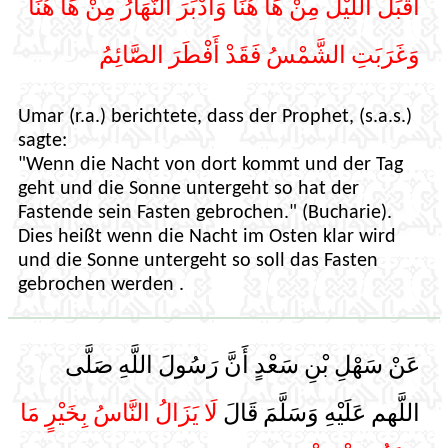
أَقْبَلَ اللَّيْلُ مِنْ هَا هُنَا وَأَدْبَرَ النَّهَارُ مِنْ هَا هُنَا
وَغَرَبَتِ الشَّمْسُ فَقَدْ أَفْطَرَ الصَّائِمُ
Umar (r.a.) berichtete, dass der Prophet, (s.a.s.)
sagte:
"Wenn die Nacht von dort kommt und der Tag
geht und die Sonne untergeht so hat der
Fastende sein Fasten gebrochen." (Bucharie).
Dies heißt wenn die Nacht im Osten klar wird
und die Sonne untergeht so soll das Fasten
gebrochen werden .
عَنْ سَهْلِ بْنِ سَعْدٍ أَنَّ رَسُولَ اللَّهِ صَلَّى
اللَّهم عَلَيْهِ وَسَلَّمَ قَالَ
لَا يَزَالُ النَّاسُ بِخَيْرٍ مَا