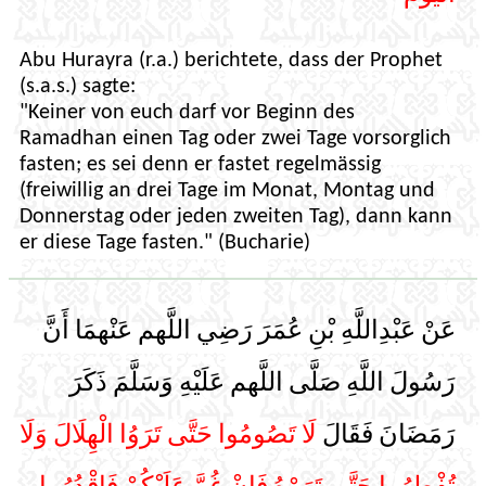
Abu Hurayra (r.a.) berichtete, dass der Prophet
(s.a.s.) sagte:
"Keiner von euch darf vor Beginn des
Ramadhan einen Tag oder zwei Tage vorsorglich
fasten; es sei denn er fastet regelmässig
(freiwillig an drei Tage im Monat, Montag und
Donnerstag oder jeden zweiten Tag), dann kann
er diese Tage fasten." (Bucharie)
عَنْ عَبْدِاللَّهِ بْنِ عُمَرَ رَضِي اللَّهم عَنْهمَا أَنَّ
رَسُولَ اللَّهِ صَلَّى اللَّهم عَلَيْهِ وَسَلَّمَ ذَكَرَ
رَمَضَانَ فَقَالَ
لَا تَصُومُوا حَتَّى تَرَوُا الْهِلَالَ وَلَا