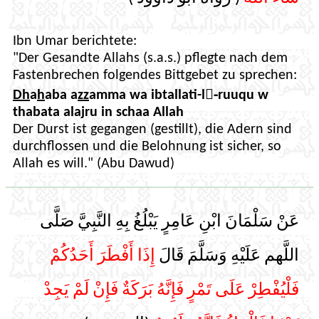
Ibn Umar berichtete:
"Der Gesandte Allahs (s.a.s.) pflegte nach dem
Fastenbrechen folgendes Bittgebet zu sprechen:
Dh
a
h
aba a
zz
amma wa ibtallati-l-ْruuqu w
thabata alajru in schaa Allah
Der Durst ist gegangen (gestillt), die Adern sind
durchflossen und die Belohnung ist sicher, so
Allah es will." (Abu Dawud)
عَنْ سَلْمَانَ ابْنِ عَامِرٍ يَبْلُغُ بِهِ النَّبِيَّ صَلَّى
اللَّهم عَلَيْهِ وَسَلَّمَ قَالَ
إِذَا أَفْطَرَ أَحَدُكُمْ
فَلْيُفْطِرْ عَلَى تَمْرٍ فَإِنَّهُ بَرَكَةٌ فَإِنْ لَمْ يَجِدْ