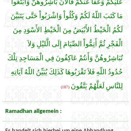
عَلَيْكُمْ وَعَفَا عَنكُمْ فَالآنَ بَاشِرُوهُنَّ وَابْتَغُواْ
مَا كَتَبَ اللّهُ لَكُمْ وَكُلُواْ وَاشْرَبُواْ حَتَّى يَتَبَيَّنَ
لَكُمُ الْخَيْطُ الأَبْيَضُ مِنَ الْخَيْطِ الأَسْوَدِ مِنَ
الْفَجْرِ ثُمَّ أَتِمُّواْ الصِّيَامَ إِلَى الَّليْلِ وَلاَ
تُبَاشِرُوهُنَّ وَأَنتُمْ عَاكِفُونَ فِي الْمَسَاجِدِ تِلْكَ
حُدُودُ اللّهِ فَلاَ تَقْرَبُوهَا كَذَلِكَ يُبَيِّنُ اللّهُ آيَاتِهِ
لِلنَّاسِ لَعَلَّهُمْ يَتَّقُونَ
(187)
Ramadhan allgemein :