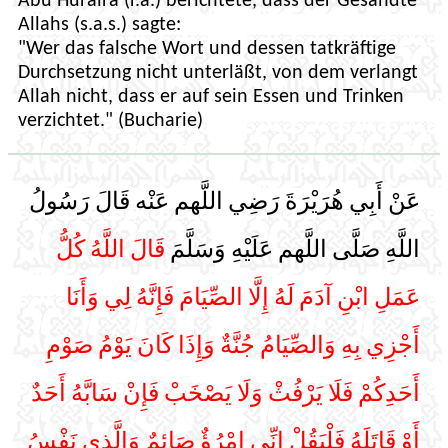
Abu Huraira (r.a.) berichtete, dass der Gesandte
Allahs (s.a.s.) sagte:
"Wer das falsche Wort und dessen tatkräftige
Durchsetzung nicht unterläßt, von dem verlangt
Allah nicht, dass er auf sein Essen und Trinken
verzichtet." (Bucharie)
عَنْ أَبِي هُرَيْرَةَ رَضِي اللَّهم عَنْه قَالَ رَسُولُ
اللَّهِ صَلَّى اللَّهم عَلَيْهِ وَسَلَّمَ
قَالَ اللَّهُ كُلُّ
عَمَلِ ابْنِ آدَمَ لَهُ إِلَّا الصِّيَامَ فَإِنَّهُ لِي وَأَنَا
أَجْزِي بِهِ وَالصِّيَامُ جُنَّةٌ وَإِذَا كَانَ يَوْمُ صَوْمِ
أَحَدِكُمْ فَلَا يَرْفُثْ وَلَا يَصْخَبْ فَإِنْ سَابَّهُ أَحَدٌ
أَوْ قَاتَلَهُ فَلْيَقُلْ إِنِّي امْرُؤٌ صَائِمٌ وَالَّذِي نَفْسُ