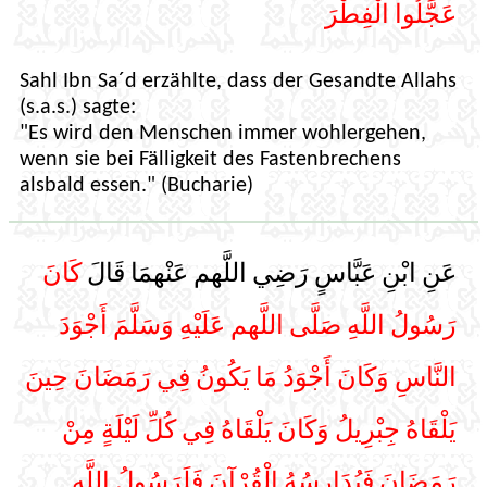
عَجَّلُوا الْفِطْرَ
Sahl Ibn Sa´d erzählte, dass der Gesandte Allahs
(s.a.s.) sagte:
"Es wird den Menschen immer wohlergehen,
wenn sie bei Fälligkeit des Fastenbrechens
alsbald essen." (Bucharie)
عَنِ ابْنِ عَبَّاسٍ رَضِي اللَّهم عَنْهمَا قَالَ
كَانَ
رَسُولُ اللَّهِ صَلَّى اللَّهم عَلَيْهِ وَسَلَّمَ أَجْوَدَ
النَّاسِ وَكَانَ أَجْوَدُ مَا يَكُونُ فِي رَمَضَانَ حِينَ
يَلْقَاهُ جِبْرِيلُ وَكَانَ يَلْقَاهُ فِي كُلِّ لَيْلَةٍ مِنْ
رَمَضَانَ فَيُدَارِسُهُ الْقُرْآنَ فَلَرَسُولُ اللَّهِ