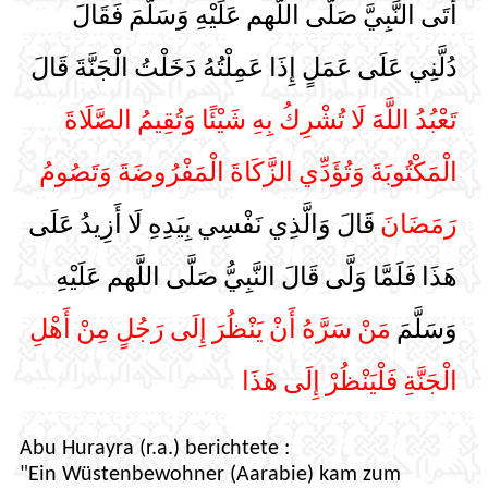
أَتَى النَّبِيَّ صَلَّى اللَّهم عَلَيْهِ وَسَلَّمَ فَقَالَ
دُلَّنِي عَلَى عَمَلٍ إِذَا عَمِلْتُهُ دَخَلْتُ الْجَنَّةَ قَالَ
تَعْبُدُ اللَّهَ لَا تُشْرِكُ بِهِ شَيْئًا وَتُقِيمُ الصَّلَاةَ
الْمَكْتُوبَةَ وَتُؤَدِّي الزَّكَاةَ الْمَفْرُوضَةَ وَتَصُومُ
رَمَضَانَ
قَالَ وَالَّذِي نَفْسِي بِيَدِهِ لَا أَزِيدُ عَلَى
هَذَا فَلَمَّا وَلَّى قَالَ النَّبِيُّ صَلَّى اللَّهم عَلَيْهِ
وَسَلَّمَ
مَنْ سَرَّهُ أَنْ يَنْظُرَ إِلَى رَجُلٍ مِنْ أَهْلِ
الْجَنَّةِ فَلْيَنْظُرْ إِلَى هَذَا
Abu Hurayra (r.a.) berichtete :
"Ein Wüstenbewohner (Aarabie) kam zum