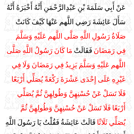
عَنْ أَبِي سَلَمَةَ بْنِ عَبْدِالرَّحْمَنِ أَنَّهُ أَخْبَرَهُ أَنَّهُ
سَأَلَ عَائِشَةَ رَضِي اللَّهم عَنْهَا كَيْفَ كَانَتْ
صَلَاةُ رَسُولِ اللَّهِ صَلَّى اللَّهم عَلَيْهِ وَسَلَّمَ
فِي رَمَضَانَ
فَقَالَتْ
مَا كَانَ رَسُولُ اللَّهِ صَلَّى
اللَّهم عَلَيْهِ وَسَلَّمَ يَزِيدُ فِي رَمَضَانَ وَلَا فِي
غَيْرِهِ عَلَى إِحْدَى عَشْرَةَ رَكْعَةً يُصَلِّي أَرْبَعًا
فَلَا تَسَلْ عَنْ حُسْنِهِنَّ وَطُولِهِنَّ ثُمَّ يُصَلِّي
أَرْبَعًا فَلَا تَسَلْ عَنْ حُسْنِهِنَّ وَطُولِهِنَّ ثُمَّ
يُصَلِّي ثَلَاثًا
قَالَتْ عَائِشَةُ فَقُلْتُ يَا رَسُولَ اللَّهِ