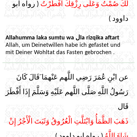
لَكَ صُمْتُ وَعَلَى رِزْقِكَ أَفْطَرْتُ
( رواه ابو
داوود )
Allahumma laka sumtu wa لla rizqika aftart
Allah, um Deinetwillen habe ich gefastet und
mit Deiner Wohltat das Fasten gebrochen .
عن ابْنِ عُمَرَ رَضِي اللَّهم عَنْهمَا َقَالَ كَانَ
رَسُولُ اللَّهِ صَلَّى اللَّهم عَلَيْهِ وَسَلَّمَ إِذَا أَفْطَرَ
قَال
ذَهَبَ الظَّمَأُ وَابْتَلَّتِ الْعُرُوقُ وَثَبَتَ الْأَجْرُ إِنْ
شَاءَ اللَّهُ
( رواه ابو داوود )