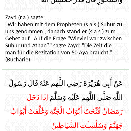
وَالسَّحُورِ قَالَ قَدْرُ خَمْسِينَ آيَةً
Zayd (r.a.) sagte:
"Wir haben mit dem Propheten (s.a.s.) Suhur zu
uns genommen , danach stand er (s.a.s.) zum
Gebet auf . Auf die Frage "Wieviel war zwischen
Suhur und Athan?" sagte Zayd: "Die Zeit die
man für die Rezitation von 50 Aya braucht.""
(Bucharie)
عَنْ أَبِي هُرَيْرَةَ رَضِي اللَّهم عَنْهُ قَالَ رَسُولُ
اللَّهِ صَلَّى اللَّهم عَلَيْهِ وَسَلَّمَ
إِذَا دَخَلَ
رَمَضَانُ فُتِّحَتْ أَبْوَابُ الْجَنَّةِ وَغُلِّقَتْ أَبْوَابُ
جَهَنَّمَ وَسُلْسِلَتِ الشَّيَاطِينُ