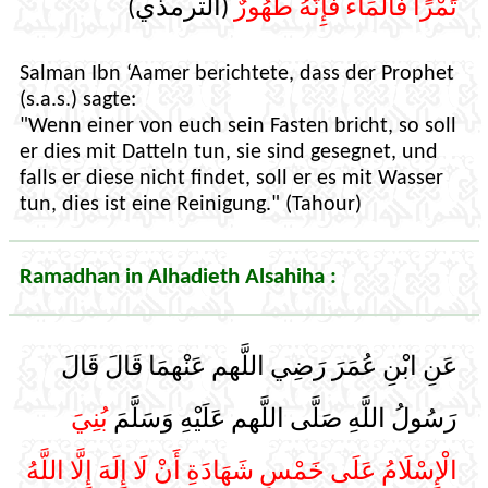
تَمْرًا فَالْمَاءُ فَإِنَّهُ طَهُورٌ
(الترمذي)
Salman Ibn ‘Aamer berichtete, dass der Prophet
(s.a.s.) sagte:
"Wenn einer von euch sein Fasten bricht, so soll
er dies mit Datteln tun, sie sind gesegnet, und
falls er diese nicht findet, soll er es mit Wasser
tun, dies ist eine Reinigung." (Tahour)
Ramadhan in Alhadieth Alsahiha :
عَنِ ابْنِ عُمَرَ رَضِي اللَّهم عَنْهمَا قَالَ قَالَ
رَسُولُ اللَّهِ صَلَّى اللَّهم عَلَيْهِ وَسَلَّمَ
بُنِيَ
الْإِسْلَامُ عَلَى خَمْسٍ شَهَادَةِ أَنْ لَا إِلَهَ إِلَّا اللَّهُ