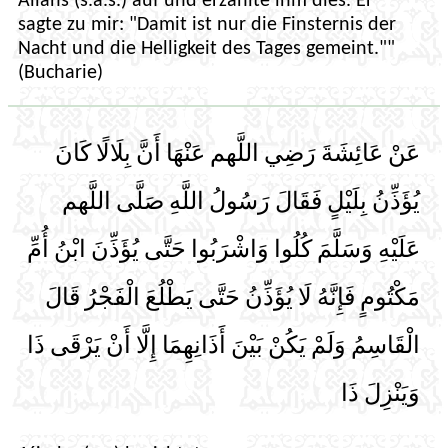
Allahs (s.a.s.) auf und erzählte ihm dies. Er
sagte zu mir: "Damit ist nur die Finsternis der
Nacht und die Helligkeit des Tages gemeint.""
(Bucharie)
عَنْ عَائِشَةَ رَضِي اللَّهم عَنْهَا أَنَّ بِلَالًا كَانَ
يُؤَذِّنُ بِلَيْلٍ فَقَالَ رَسُولُ اللَّهِ صَلَّى اللَّهم
عَلَيْهِ وَسَلَّمَ كُلُوا وَاشْرَبُوا حَتَّى يُؤَذِّنَ ابْنُ أُمِّ
مَكْتُومٍ فَإِنَّهُ لَا يُؤَذِّنُ حَتَّى يَطْلُعَ الْفَجْرُ قَالَ
الْقَاسِمُ وَلَمْ يَكُنْ بَيْنَ أَذَانِهِمَا إِلَّا أَنْ يَرْقَى ذَا
وَيَنْزِلَ ذَا