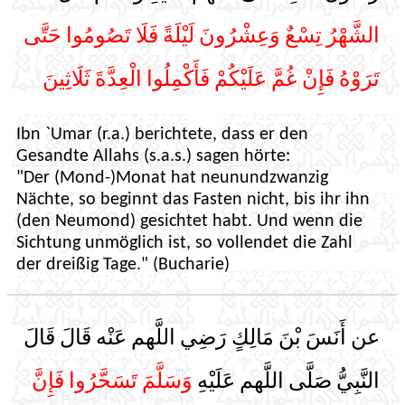
الشَّهْرُ تِسْعٌ وَعِشْرُونَ لَيْلَةً فَلَا تَصُومُوا حَتَّى
تَرَوْهُ فَإِنْ غُمَّ عَلَيْكُمْ فَأَكْمِلُوا الْعِدَّةَ ثَلَاثِينَ
Ibn `Umar (r.a.) berichtete, dass er den
Gesandte Allahs (s.a.s.) sagen hörte:
"Der (Mond-)Monat hat neunundzwanzig
Nächte, so beginnt das Fasten nicht, bis ihr ihn
(den Neumond) gesichtet habt. Und wenn die
Sichtung unmöglich ist, so vollendet die Zahl
der dreißig Tage." (Bucharie)
عن أَنَسَ بْنَ مَالِكٍ رَضِي اللَّهم عَنْه قَالَ قَالَ
النَّبِيُّ صَلَّى اللَّهم عَلَيْهِ
وَسَلَّمَ تَسَحَّرُوا فَإِنَّ