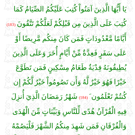
يَا أَيُّهَا الَّذِينَ آمَنُواْ كُتِبَ عَلَيْكُمُ الصِّيَامُ كَمَا
كُتِبَ عَلَى الَّذِينَ مِن قَبْلِكُمْ لَعَلَّكُمْ تَتَّقُونَ
(183)
أَيَّامًا مَّعْدُودَاتٍ فَمَن كَانَ مِنكُم مَّرِيضًا أَوْ
عَلَى سَفَرٍ فَعِدَّةٌ مِّنْ أَيَّامٍ أُخَرَ وَعَلَى الَّذِينَ
يُطِيقُونَهُ فِدْيَةٌ طَعَامُ مِسْكِينٍ فَمَن تَطَوَّعَ
خَيْرًا فَهُوَ خَيْرٌ لَّهُ وَأَن تَصُومُواْ خَيْرٌ لَّكُمْ إِن
كُنتُمْ تَعْلَمُون َ
شَهْرُ رَمَضَانَ الَّذِيَ أُنزِلَ
(184)
فِيهِ الْقُرْآنُ هُدًى لِّلنَّاسِ وَبَيِّنَاتٍ مِّنَ الْهُدَى
وَالْفُرْقَانِ فَمَن شَهِدَ مِنكُمُ الشَّهْرَ فَلْيَصُمْهُ