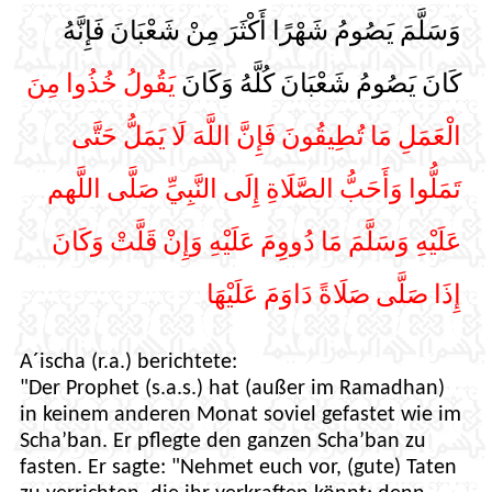
وَسَلَّمَ يَصُومُ شَهْرًا أَكْثَرَ مِنْ شَعْبَانَ فَإِنَّهُ
كَانَ يَصُومُ شَعْبَانَ كُلَّهُ وَكَانَ
يَقُولُ خُذُوا مِنَ
الْعَمَلِ مَا تُطِيقُونَ فَإِنَّ اللَّهَ لَا يَمَلُّ حَتَّى
تَمَلُّوا وَأَحَبُّ الصَّلَاةِ إِلَى النَّبِيِّ صَلَّى اللَّهم
عَلَيْهِ وَسَلَّمَ مَا دُووِمَ عَلَيْهِ وَإِنْ قَلَّتْ وَكَانَ
إِذَا صَلَّى صَلَاةً دَاوَمَ عَلَيْهَا
A´ischa (r.a.) berichtete:
"Der Prophet (s.a.s.) hat (außer im Ramadhan)
in keinem anderen Monat soviel gefastet wie im
Scha’ban. Er pflegte den ganzen Scha’ban zu
fasten. Er sagte: "Nehmet euch vor, (gute) Taten