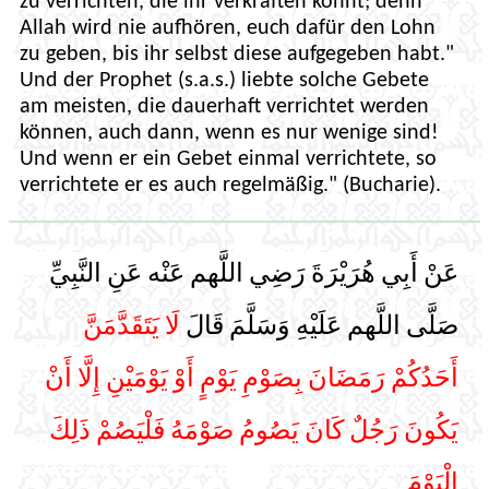
zu verrichten, die ihr verkraften könnt; denn
Allah wird nie aufhören, euch dafür den Lohn
zu geben, bis ihr selbst diese aufgegeben habt."
Und der Prophet (s.a.s.) liebte solche Gebete
am meisten, die dauerhaft verrichtet werden
können, auch dann, wenn es nur wenige sind!
Und wenn er ein Gebet einmal verrichtete, so
verrichtete er es auch regelmäßig." (Bucharie).
عَنْ أَبِي هُرَيْرَةَ رَضِي اللَّهم عَنْه عَنِ النَّبِيِّ
صَلَّى اللَّهم عَلَيْهِ وَسَلَّمَ قَالَ
لَا يَتَقَدَّمَنَّ
أَحَدُكُمْ رَمَضَانَ بِصَوْمِ يَوْمٍ أَوْ يَوْمَيْنِ إِلَّا أَنْ
يَكُونَ رَجُلٌ كَانَ يَصُومُ صَوْمَهُ فَلْيَصُمْ ذَلِكَ
الْيَوْمَ