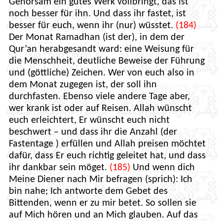
Gehorsam ein gutes Werk vollbringt, das ist
noch besser für ihn. Und dass ihr fastet, ist
besser für euch, wenn ihr (nur) wüsstet.
(184)
Der Monat Ramadhan (ist der), in dem der
Qur’an herabgesandt ward: eine Weisung für
die Menschheit, deutliche Beweise der Führung
und (göttliche) Zeichen. Wer von euch also in
dem Monat zugegen ist, der soll ihn
durchfasten. Ebenso viele andere Tage aber,
wer krank ist oder auf Reisen. Allah wünscht
euch erleichtert, Er wünscht euch nicht
beschwert – und dass ihr die Anzahl (der
Fastentage ) erfüllen und Allah preisen möchtet
dafür, dass Er euch richtig geleitet hat, und dass
ihr dankbar sein möget.
(185)
Und wenn dich
Meine Diener nach Mir befragen (sprich): Ich
bin nahe; Ich antworte dem Gebet des
Bittenden, wenn er zu mir betet. So sollen sie
auf Mich hören und an Mich glauben. Auf das