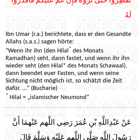
تُفْطِرُوا حَتَّى تَرَوْهُ فَإِنْ غُمَّ عَلَيْكُمْ فَاقْدُرُوا
لَهُ
Ibn Umar (r.a.) berichtete, dass er den Gesandte
Allahs (s.a.s.) sagen hörte:
*
"Wenn ihr ihn (den Hilal
des Monats
Ramadhan) seht, dann fastet, und wenn ihr ihn
wieder seht (den Hilal* des Monats Schawaal),
dann beendet euer Fasten, und wenn seine
Sichtung nicht möglich ist, so schätzt die Zeit
dafür. ..." (Bucharie)
*
Hilal = „islamischer Neumond“
عَنْ عَبْدِاللَّهِ بْنِ عُمَرَ رَضِي اللَّهم عَنْهمَا أَنَّ
رَسُولَ اللَّهِ صَلَّى اللَّهم عَلَيْهِ وَسَلَّمَ قَالَ