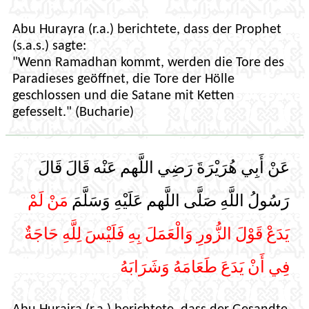
Abu Hurayra (r.a.) berichtete, dass der Prophet
(s.a.s.) sagte:
"Wenn Ramadhan kommt, werden die Tore des
Paradieses geöffnet, die Tore der Hölle
geschlossen und die Satane mit Ketten
gefesselt." (Bucharie)
عَنْ أَبِي هُرَيْرَةَ رَضِي اللَّهم عَنْه قَالَ قَالَ
رَسُولُ اللَّهِ صَلَّى اللَّهم عَلَيْهِ وَسَلَّمَ
مَنْ لَمْ
يَدَعْ قَوْلَ الزُّورِ وَالْعَمَلَ بِهِ فَلَيْسَ لِلَّهِ حَاجَةٌ
فِي أَنْ يَدَعَ طَعَامَهُ وَشَرَابَهُ