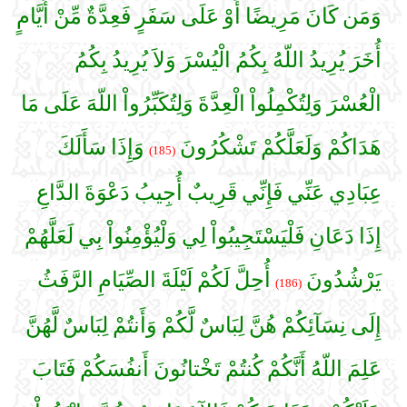
وَمَن كَانَ مَرِيضًا أَوْ عَلَى سَفَرٍ فَعِدَّةٌ مِّنْ أَيَّامٍ
أُخَرَ يُرِيدُ اللّهُ بِكُمُ الْيُسْرَ وَلاَ يُرِيدُ بِكُمُ
الْعُسْرَ وَلِتُكْمِلُواْ الْعِدَّةَ وَلِتُكَبِّرُواْ اللّهَ عَلَى مَا
هَدَاكُمْ وَلَعَلَّكُمْ تَشْكُرُونَ
وَإِذَا سَأَلَكَ
(185)
عِبَادِي عَنِّي فَإِنِّي قَرِيبٌ أُجِيبُ دَعْوَةَ الدَّاعِ
إِذَا دَعَانِ فَلْيَسْتَجِيبُواْ لِي وَلْيُؤْمِنُواْ بِي لَعَلَّهُمْ
يَرْشُدُونَ
أُحِلَّ لَكُمْ لَيْلَةَ الصِّيَامِ الرَّفَثُ
(186)
إِلَى نِسَآئِكُمْ هُنَّ لِبَاسٌ لَّكُمْ وَأَنتُمْ لِبَاسٌ لَّهُنَّ
عَلِمَ اللّهُ أَنَّكُمْ كُنتُمْ تَخْتانُونَ أَنفُسَكُمْ فَتَابَ