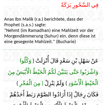
فِي السَّحُورِ بَرَكَةً
Anas Ibn Malik (r.a.) berichtete, dass der
Prophet (s.a.s.) sagte:
"Nehmt (im Ramadhan) eine Mahlzeit vor der
Morgendämmerung (Suhur) ein, denn diese ist
eine gesegente Mahlzeit." (Bucharie)
عَنْ سَهْلِ بْنِ سَعْدٍ قَالَ أُنْزِلَتْ (
وَكُلُوا
وَاشْرَبُوا حَتَّى يَتَبَيَّنَ لَكُمُ الْخَيْطُ الْأَبْيَضُ مِنَ
)
( مِنَ الْفَجْرِ
) وَلَمْ يَنْزِلْ
الْخَيْطِ الْأَسْوَدِ
فَكَانَ رِجَالٌ إِذَا أَرَادُوا الصَّوْمَ رَبَطَ أَحَدُهُمْ