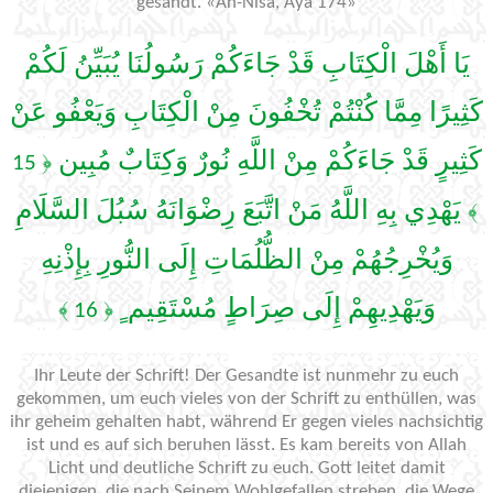
gesandt. «An-Nisa, Aya 174»
يَا أَهْلَ الْكِتَابِ قَدْ جَاءَكُمْ رَسُولُنَا يُبَيِّنُ لَكُمْ
كَثِيرًا مِمَّا كُنْتُمْ تُخْفُونَ مِنْ الْكِتَابِ وَيَعْفُو عَنْ
كَثِيرٍ قَدْ جَاءَكُمْ مِنْ اللَّهِ نُورٌ وَكِتَابٌ مُبِين
﴿ 15
يَهْدِي بِهِ اللَّهُ مَنْ اتَّبَعَ رِضْوَانَهُ سُبُلَ السَّلَامِ
﴾
وَيُخْرِجُهُمْ مِنْ الظُّلُمَاتِ إِلَى النُّورِ بِإِذْنِهِ
وَيَهْدِيهِمْ إِلَى صِرَاطٍ مُسْتَقِيم ٍ
﴿ 16 ﴾
Ihr Leute der Schrift! Der Gesandte ist nunmehr zu euch
gekommen, um euch vieles von der Schrift zu enthüllen, was
ihr geheim gehalten habt, während Er gegen vieles nachsichtig
ist und es auf sich beruhen lässt. Es kam bereits von Allah
Licht und deutliche Schrift zu euch. Gott leitet damit
diejenigen, die nach Seinem Wohlgefallen streben, die Wege