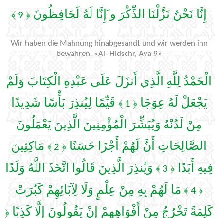
إِنَّا نَحْنُ نَزَّلْنَا الذِّكْرَ و َإِنَّا لَهُ لَحَافِظُونَ
﴿ 9 ﴾
Wir haben die Mahnung hinabgesandt und wir werden ihn
bewahren. «Al- Hidschr, Aya 9»
الْحَمْدُ لِلَّهِ الَّذِي أَنزَلَ عَلَى عَبْدِهِ الْكِتَابَ وَلَمْ
يَجْعَلْ لَهُ عِوَجَا
قَيِّمًا لِيُنذِرَ بَأْسًا شَدِيدًا
﴿ 1 ﴾
مِنْ لَدُنْهُ وَيُبَشِّرَ الْمُؤْمِنِينَ الَّذِينَ يَعْمَلُونَ
الصَّالِحَاتِ أَنَّ لَهُمْ أَجْرًا حَسَنًا
مَاكِثِينَ
﴿ 2 ﴾
فِيهِ أَبَدًا
وَيُنذِرَ الَّذِينَ قَالُوا اتَّخَذَ اللَّهُ وَلَدًا
﴿ 3 ﴾
مَا لَهُمْ بِهِ مِنْ عِلْمٍ وَلَا لِآبَائِهِمْ كَبُرَتْ
﴿ 4 ﴾
كَلِمَةً تَخْرُجُ مِنْ أَفْوَاهِهِمْ إِنْ يَقُولُونَ إِلَّا كَذِبًا
﴿