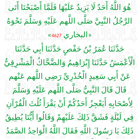
هُوَ اللَّهُ أَحَدٌ لَا يَزِيدُ عَلَيْهَا فَلَمَّا أَصْبَحْنَا أَتَى
الرَّجُلُ النَّبِيَّ صَلَّى اللَّهم عَلَيْهِ وَسَلَّمَ نَحْوَهُ
»
«البخاري
4627
حَدَّثَنَا عُمَرُ بْنُ حَفْصٍ حَدَّثَنَا أَبِي حَدَّثَنَا
الْأَعْمَشُ حَدَّثَنَا إِبْرَاهِيمُ وَالضَّحَّاكُ الْمَشْرِقِيُّ
عَنْ أَبِي سَعِيدٍ الْخُدْرِيِّ رَضِي اللَّهم عَنْهم
قَالَ قَالَ النَّبِيُّ صَلَّى اللَّهم عَلَيْهِ وَسَلَّمَ
لِأَصْحَابِهِ أَيَعْجِزُ أَحَدُكُمْ أَنْ يَقْرَأَ ثُلُثَ الْقُرْآنِ
فِي لَيْلَةٍ فَشَقَّ ذَلِكَ عَلَيْهِمْ وَقَالُوا أَيُّنَا يُطِيقُ
ذَلِكَ يَا رَسُولَ اللَّهِ فَقَالَ اللَّهُ الْوَاحِدُ الصَّمَدُ