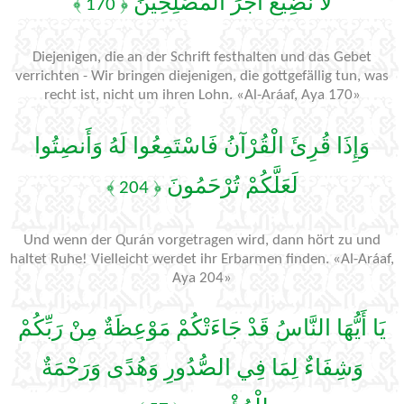
لَا نُضِيعُ أَجْرَ الْمُصْلِحِينَ
﴿ 170 ﴾
Diejenigen, die an der Schrift festhalten und das Gebet
verrichten - Wir bringen diejenigen, die gottgefällig tun, was
recht ist, nicht um ihren Lohn. «Al-Aráaf, Aya 170»
وَإِذَا قُرِئَ الْقُرْآنُ فَاسْتَمِعُوا لَهُ وَأَنصِتُوا
لَعَلَّكُمْ تُرْحَمُونَ
﴿ 204 ﴾
Und wenn der Qurán vorgetragen wird, dann hört zu und
haltet Ruhe! Vielleicht werdet ihr Erbarmen finden. «Al-Aráaf,
Aya 204»
يَا أَيُّهَا النَّاسُ قَدْ جَاءَتْكُمْ مَوْعِظَةٌ مِنْ رَبِّكُمْ
وَشِفَاءٌ لِمَا فِي الصُّدُورِ وَهُدًى وَرَحْمَةٌ