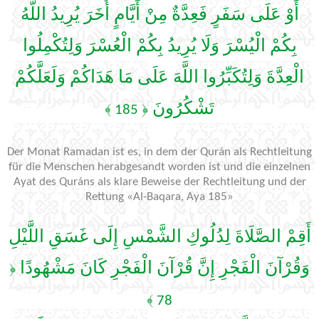
أَوْ عَلَى سَفَرٍ فَعِدَّةٌ مِنْ أَيَّامٍ أُخَرَ يُرِيدُ اللَّهُ
بِكُمْ الْيُسْرَ وَلَا يُرِيدُ بِكُمْ الْعُسْرَ وَلِتُكْمِلُوا
الْعِدَّةَ وَلِتُكَبِّرُوا اللَّهَ عَلَى مَا هَدَاكُمْ وَلَعَلَّكُمْ
تَشْكُرُونَ
﴿ 185 ﴾
Der Monat Ramadan ist es, in dem der Qurán als Rechtleitung
für die Menschen herabgesandt worden ist und die einzelnen
Ayat des Quráns als klare Beweise der Rechtleitung und der
Rettung «Al-Baqara, Aya 185»
أَقِمْ الصَّلَاةَ لِدُلُوكِ الشَّمْسِ إِلَى غَسَقِ اللَّيْلِ
وَقُرْآنَ الْفَجْرِ إِنَّ قُرْآنَ الْفَجْرِ كَانَ مَشْهُودًا
﴿
78 ﴾