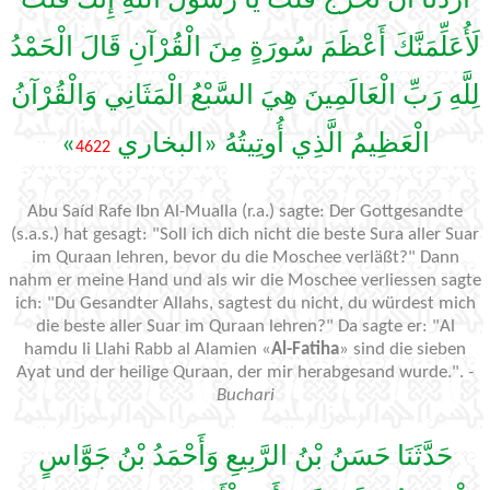
أَرَدْنَا أَنْ نَخْرُجَ قُلْتُ يَا رَسُولَ اللَّهِ إِنَّكَ قُلْتَ
لَأُعَلِّمَنَّكَ أَعْظَمَ سُورَةٍ مِنَ الْقُرْآنِ قَالَ الْحَمْدُ
لِلَّهِ رَبِّ الْعَالَمِينَ هِيَ السَّبْعُ الْمَثَانِي وَالْقُرْآنُ
»
الْعَظِيمُ الَّذِي أُوتِيتُهُ «البخاري
4622
Abu Saíd Rafe Ibn Al-Mualla (r.a.) sagte: Der Gottgesandte
(s.a.s.) hat gesagt: "Soll ich dich nicht die beste Sura aller Suar
im Quraan lehren, bevor du die Moschee verläßt?" Dann
nahm er meine Hand und als wir die Moschee verliessen sagte
ich: "Du Gesandter Allahs, sagtest du nicht, du würdest mich
die beste aller Suar im Quraan lehren?" Da sagte er: "Al
hamdu li Llahi Rabb al Alamien «
Al-Fatiha
» sind die sieben
Ayat und der heilige Quraan, der mir herabgesand wurde.".
-
Buchari
حَدَّثَنَا حَسَنُ بْنُ الرَّبِيعِ وَأَحْمَدُ بْنُ جَوَّاسٍ