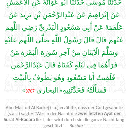
حَدَّثَنَا مُوسَى حَدَّثَنَا أَبُو عَوَانَةَ عَنِ الْأَعْمَشِ
عَنْ إِبْرَاهِيمَ عَنْ عَبْدِالرَّحْمَنِ بْنِ يَزِيدَ عَنْ
عَلْقَمَةَ عَنْ أَبِي مَسْعُودٍ الْبَدْرِيِّ رَضِي اللَّهم
عَنْهم قَالَ قَالَ رَسُولُ اللَّهِ صَلَّى اللَّهم عَلَيْهِ
وَسَلَّمَ الْآيَتَانِ مِنْ آخِرِ سُورَةِ الْبَقَرَةِ مَنْ
قَرَأَهُمَا فِي لَيْلَةٍ كَفَتَاهُ قَالَ عَبْدُالرَّحْمَنِ
فَلَقِيتُ أَبَا مَسْعُودٍ وَهُوَ يَطُوفُ بِالْبَيْتِ
»
فَسَأَلْتُهُ فَحَدَّثَنِيهِ«البخاري
3707
Abu Mas´ud Al Badrej (r.a.) erzählte, dass der Gottgesandte
(s.a.s.) sagte: "Wer in der Nacht die
zwei letzten Ayat der
Surat Al-Baqara
liest, der wird durch sie die ganze Nacht lang
geschützt".
- Buchari