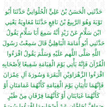
حَدَّثَنِي الْحَسَنُ بْنُ عَلِيٍّ الْحُلْوَانِيُّ حَدَّثَنَا أَبُو
تَوْبَةَ وَهُوَ الرَّبِيعُ بْنُ نَافِعٍ حَدَّثَنَا مُعَاوِيَةُ يَعْنِي
ابْنَ سَلَّامٍ عَنْ زَيْدٍ أَنَّهُ سَمِعَ أَبَا سَلَّامٍ يَقُولُ
حَدَّثَنِي أَبُو أُمَامَةَ الْبَاهِلِيُّ قَالَ سَمِعْتُ رَسُولَ
اللَّهِ صَلَّى اللَّهم عَلَيْهِ وَسَلَّمَ يَقُولُ اقْرَءُوا
الْقُرْآنَ فَإِنَّهُ يَأْتِي يَوْمَ الْقِيَامَةِ شَفِيعًا لِأَصْحَابِهِ
اقْرَءُوا الزَّهْرَاوَيْنِ الْبَقَرَةَ وَسُورَةَ آلِ عِمْرَانَ
فَإِنَّهُمَا تَأْتِيَانِ يَوْمَ الْقِيَامَةِ كَأَنَّهُمَا غَمَامَتَانِ أَوْ
كَأَنَّهُمَا غَيَايَتَانِ أَوْ كَأَنَّهُمَا فِرْقَانِ مِنْ طَيْرٍ
صَوَافَّ تُحَاجَّانِ عَنْ أَصْحَابِهِمَا اقْرَءُوا سُورَةَ