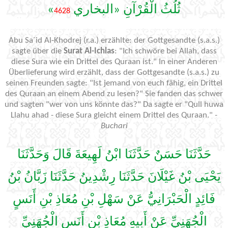
»
ثُلُثُ الْقُرْآنِ «البخاري
4628
Abu Sa´id Al-Khodrej (r.a.) erzählte: der Gottgesandte (s.a.s.)
sagte über die
Surat Al-Ichlas
: "Ich schwöre bei Allah, dass
diese Sura wie ein Drittel des Quraan ist." In einer Anderen
Überlieferung wird erzählt, dass der Gottgesandte (s.a.s.) zu
seinen Freunden sagte: "Ist jemand von euch fähig, ein Drittel
des Quraan an einem Abend zu lesen?" Sie fanden das schwer
und sagten "wer von uns könnte das?" Da sagte er "Qull huwa
Llahu ahad - diese Sura gleicht einem Drittel des Quraan."
-
Buchari
حَدَّثَنَا حَسَنٌ حَدَّثَنَا ابْنُ لَهِيعَةَ قَالَ وَحَدَّثَنَا
يَحْيَى بْنُ غَيْلَانَ حَدَّثَنَا رِشْدِينُ حَدَّثَنَا زَبَّانُ بْنُ
فَائِدٍ الْحَبْرَانِيُّ عَنْ سَهْلِ بْنِ مُعَاذِ بْنِ أَنَسٍ
الْجُهَنِيِّ عَنْ أَبِيهِ مُعَاذِ بْنِ أَنَسٍ الْجُهَنِيِّ