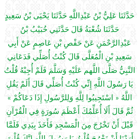
حَدَّثَنَا عَلِيُّ بْنُ عَبْدِاللَّهِ حَدَّثَنَا يَحْيَى بْنُ سَعِيدٍ
حَدَّثَنَا شُعْبَةُ قَالَ حَدَّثَنِي خُبَيْبُ بْنُ
عَبْدِالرَّحْمَنِ عَنْ حَفْصِ بْنِ عَاصِمٍ عَنْ أَبِي
سَعِيدِ بْنِ الْمُعَلَّى قَالَ كُنْتُ أُصَلِّي فَدَعَانِي
النَّبِيُّ صَلَّى اللَّهم عَلَيْهِ وَسَلَّمَ فَلَمْ أُجِبْهُ قُلْتُ
يَا رَسُولَ اللَّهِ إِنِّي كُنْتُ أُصَلِّي قَالَ أَلَمْ يَقُلِ
اللَّهُ « اسْتَجِيبُوا لِلَّهِ وَلِلرَّسُولِ إِذَا دَعَاكُمْ »
ثُمَّ قَالَ أَلَا أُعَلِّمُكَ أَعْظَمَ سُورَةٍ فِي الْقُرْآنِ
قَبْلَ أَنْ تَخْرُجَ مِنَ الْمَسْجِدِ فَأَخَذَ بِيَدِي فَلَمَّا