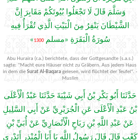
وَسَلَّمَ قَالَ لَا تَجْعَلُوا بُيُوتَكُمْ مَقَابِرَ إِنَّ
الشَّيْطَانَ يَنْفِرُ مِنَ الْبَيْتِ الَّذِي تُقْرَأُ فِيهِ
»
سُورَةُ الْبَقَرَةِ «مسلم
1300
Abu Huraira (r.a.) berichtete, dass der Gottgesandte (s.a.s.)
sagte: "Macht eure Häuser nicht zu Gräbern. Aus jedem Haus
in dem die
Surat Al-Baqara
gelesen, wird flüchtet der Teufel".
-
Muslim
حَدَّثَنَا أَبُو بَكْرِ بْنُ أَبِي شَيْبَةَ حَدَّثَنَا عَبْدُ الْأَعْلَى
بْنُ عَبْدِ الْأَعْلَى عَنِ الْجُرَيْرِيِّ عَنْ أَبِي السَّلِيلِ
عَنْ عَبْدِ اللَّهِ بْنِ رَبَاحٍ الْأَنْصَارِيِّ عَنْ أُبَيِّ بْنِ
كَعْبٍ قَالَ قَالَ رَسُولُ اللَّهِ يَا أَبَا الْمُنْذِرِ أَتَدْرِي