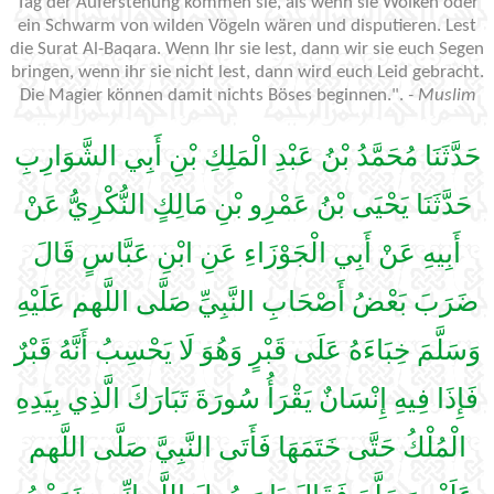
Tag der Auferstehung kommen sie, als wenn sie Wolken oder
ein Schwarm von wilden Vögeln wären und disputieren. Lest
die Surat Al-Baqara. Wenn Ihr sie lest, dann wir sie euch Segen
bringen, wenn ihr sie nicht lest, dann wird euch Leid gebracht.
Die Magier können damit nichts Böses beginnen.".
- Muslim
حَدَّثَنَا مُحَمَّدُ بْنُ عَبْدِ الْمَلِكِ بْنِ أَبِي الشَّوَارِبِ
حَدَّثَنَا يَحْيَى بْنُ عَمْرِو بْنِ مَالِكٍ النُّكْرِيُّ عَنْ
أَبِيهِ عَنْ أَبِي الْجَوْزَاءِ عَنِ ابْنِ عَبَّاسٍ قَالَ
ضَرَبَ بَعْضُ أَصْحَابِ النَّبِيِّ صَلَّى اللَّهم عَلَيْهِ
وَسَلَّمَ خِبَاءَهُ عَلَى قَبْرٍ وَهُوَ لَا يَحْسِبُ أَنَّهُ قَبْرٌ
فَإِذَا فِيهِ إِنْسَانٌ يَقْرَأُ سُورَةَ تَبَارَكَ الَّذِي بِيَدِهِ
الْمُلْكُ حَتَّى خَتَمَهَا فَأَتَى النَّبِيَّ صَلَّى اللَّهم