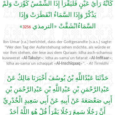
كَأَنَّهُ رَأْيُ عَيْنٍ فَلْيَقْرَأْ إِذَا الشَّمْسُ كُوِّرَتْ وَلَمْ
يَذْكُرْ وَإِذَا السَّمَاءُ انْفَطَرَتْ وَإِذَا
»
السَّمَاءُانْشَقَّتْ «الترمذي
3256
Ibn Umar (r.a.) berichtet, dass der Gottgesandte (s.a.s.) sagte:
"Wer den Tag der Auferstehung sehen möchte, als würde er
vor ihm stehen, der lese aus dem Quraan: Idha asch-schamsu
kuwwerat «
Al-Takuiyr
»; Idha as-sama´un fatarat «
Al-Infitaar
»;
Idha as-sama´un schaqqat «
Al-Inschiqaaq
»".
- At Tirmidhi
حَدَّثَنَا عَبْدُاللَّهِ بْنُ يُوسُفَ أَخْبَرَنَا مَالِكٌ عَنْ
عَبْدِالرَّحْمَنِ بْنِ عَبْدِاللَّهِ بْنِ عَبْدِالرَّحْمَنِ بْنِ
أَبِي صَعْصَعَةَ عَنْ أَبِيهِ عَنْ أَبِي سَعِيدٍ الْخُدْرِيِّ
أَنَّ رَجُلًا سَمِعَ رَجُلًا يَقْرَأُ قُلْ هُوَ اللَّهُ أَحَدٌ