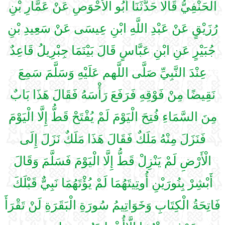
الْحَنْفِيُّ قَالَا حَدَّثَنَا أَبُو الْأَحْوَصِ عَنْ عَمَّارِ بْنِ
رُزَيْقٍ عَنْ عَبْدِ اللَّهِ ابْنِ عِيسَى عَنْ سَعِيدِ بْنِ
جُبَيْرٍ عَنِ ابْنِ عَبَّاسٍ قَالَ بَيْنَمَا جِبْرِيلُ قَاعِدٌ
عِنْدَ النَّبِيِّ صَلَّى اللَّهم عَلَيْهِ وَسَلَّمَ سَمِعَ
نَقِيضًا مِنْ فَوْقِهِ فَرَفَعَ رَأْسَهُ فَقَالَ هَذَا بَابٌ
مِنَ السَّمَاءِ فُتِحَ الْيَوْمَ لَمْ يُفْتَحْ قَطُّ إِلَّا الْيَوْمَ
فَنَزَلَ مِنْهُ مَلَكٌ فَقَالَ هَذَا مَلَكٌ نَزَلَ إِلَى
الْأَرْضِ لَمْ يَنْزِلْ قَطُّ إِلَّا الْيَوْمَ فَسَلَّمَ وَقَالَ
أَبْشِرْ بِنُورَيْنِ أُوتِيتَهُمَا لَمْ يُؤْتَهُمَا نَبِيٌّ قَبْلَكَ
فَاتِحَةُ الْكِتَابِ وَخَوَاتِيمُ سُورَةِ الْبَقَرَةِ لَنْ تَقْرَأَ