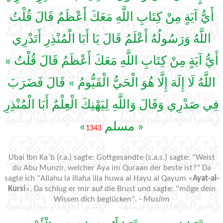
أَيُّ آيَةٍ مِنْ كِتَابِ اللَّهِ مَعَكَ أَعْظَمُ قَالَ قُلْتُ
اللَّهُ وَرَسُولُهُ أَعْلَمُ قَالَ يَا أَبَا الْمُنْذِرِ أَتَدْرِي
أَيُّ آيَةٍ مِنْ كِتَابِ اللَّهِ مَعَكَ أَعْظَمُ قَالَ قُلْتُ «
اللَّهُ لَا إِلَهَ إِلَّا هُوَ الْحَيُّ الْقَيُّومُ » قَالَ فَضَرَبَ
فِي صَدْرِي وَقَالَ وَاللَّهِ لِيَهْنِكَ الْعِلْمُ أَبَا الْمُنْذِرِ
»
« مسلم
1343
Ubai Ibn Ka´b (r.a.) sagte: Gottgesandte (s.a.s.) sagte: "Weist
du Abu Munzir, welcher Aya im Quraan der beste ist?" Da
sagte ich "Allahu la illaha illa huwa al Hayu al Qayum «
Ayat-al-
Kursi
». Da schlug er mir auf die Brust und sagte: "möge dein
Wissen dich beglücken".
- Muslim