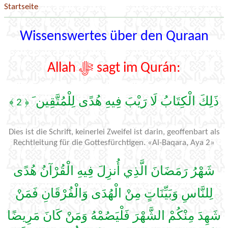
Startseite
Wissenswertes über den Quraan
Allah ﷻ sagt im Qurán:
ذَلِكَ الْكِتَابُ لَا رَيْبَ فِيهِ هُدًى لِلْمُتَّقِين َ
﴿ 2 ﴾
Dies ist die Schrift, keinerlei Zweifel ist darin, geoffenbart als
Rechtleitung für die Gottesfürchtigen. «Al-Baqara, Aya 2»
شَهْرُ رَمَضَانَ الَّذِي أُنزِلَ فِيهِ الْقُرْآنُ هُدًى
لِلنَّاسِ وَبَيِّنَاتٍ مِنْ الْهُدَى وَالْفُرْقَانِ فَمَنْ
شَهِدَ مِنْكُمْ الشَّهْرَ فَلْيَصُمْهُ وَمَنْ كَانَ مَرِيضًا