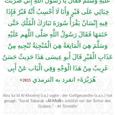
عَلَيْهِ وَسَلَّمَ فَقَالَ يَا رَسُولَ اللَّهِ إِنِّي ضَرَبْتُ
خِبَائِي عَلَى قَبْرٍ وَأَنَا لَا أَحْسِبُ أَنَّهُ قَبْرٌ فَإِذَا
فِيهِ إِنْسَانٌ يَقْرَأُ سُورَةَ تَبَارَكَ الْمُلْكِ حَتَّى
خَتَمَهَا فَقَالَ رَسُولُ اللَّهِ صَلَّى اللَّهم عَلَيْهِ
وَسَلَّمَ هِيَ الْمَانِعَةُ هِيَ الْمُنْجِيَةُ تُنْجِيهِ مِنْ
عَذَابِ الْقَبْرِ قَالَ أَبو عِيسَى هَذَا حَدِيثٌ حَسَنٌ
غَرِيبٌ مِنْ هَذَا الْوَجْهِ وَفِي الْبَاب عَنْ أَبِي
»
هُرَيْرَةَ« انفرد به الترمذي
2815
Abu Sa´id Al-Khodrej (r.a.) sagte : der Gottgesandte (s.a.s.) hat
gesagt: "Surat Tabarak «
Al-Mulk
» schützt vor der Tortur des
Grabes."
- At Tirmidhi