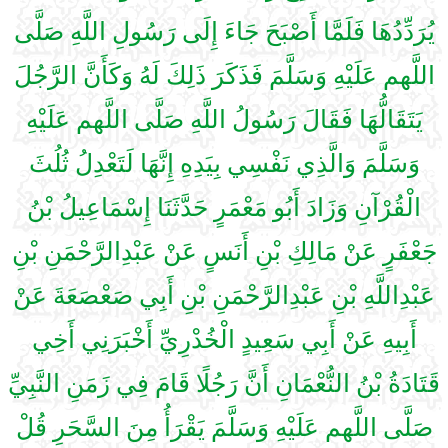
يُرَدِّدُهَا فَلَمَّا أَصْبَحَ جَاءَ إِلَى رَسُولِ اللَّهِ صَلَّى
اللَّهم عَلَيْهِ وَسَلَّمَ فَذَكَرَ ذَلِكَ لَهُ وَكَأَنَّ الرَّجُلَ
يَتَقَالُّهَا فَقَالَ رَسُولُ اللَّهِ صَلَّى اللَّهم عَلَيْهِ
وَسَلَّمَ وَالَّذِي نَفْسِي بِيَدِهِ إِنَّهَا لَتَعْدِلُ ثُلُثَ
الْقُرْآنِ وَزَادَ أَبُو مَعْمَرٍ حَدَّثَنَا إِسْمَاعِيلُ بْنُ
جَعْفَرٍ عَنْ مَالِكِ بْنِ أَنَسٍ عَنْ عَبْدِالرَّحْمَنِ بْنِ
عَبْدِاللَّهِ بْنِ عَبْدِالرَّحْمَنِ بْنِ أَبِي صَعْصَعَةَ عَنْ
أَبِيهِ عَنْ أَبِي سَعِيدٍ الْخُدْرِيِّ أَخْبَرَنِي أَخِي
قَتَادَةُ بْنُ النُّعْمَانِ أَنَّ رَجُلًا قَامَ فِي زَمَنِ النَّبِيِّ
صَلَّى اللَّهم عَلَيْهِ وَسَلَّمَ يَقْرَأُ مِنَ السَّحَرِ قُلْ