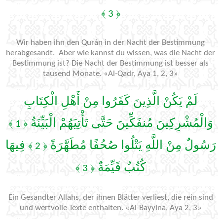
﴿ 3 ﴾
Wir haben ihn den Qurán in der Nacht der Bestimmung
herabgesandt. Aber wie kannst du wissen, was die Nacht der
Bestimmung ist? Die Nacht der Bestimmung ist besser als
tausend Monate. «Al-Qadr, Aya 1, 2, 3»
لَمْ يَكُنْ الَّذِينَ كَفَرُوا مِنْ أَهْلِ الْكِتَابِ
وَالْمُشْرِكِينَ مُنفَكِّينَ حَتَّى تَأْتِيَهُمْ الْبَيِّنَةُ
﴿ 1 ﴾
رَسُولٌ مِنْ اللَّهِ يَتْلُوا صُحُفًا مُطَهَّرَةً
فِيهَا
﴿ 2 ﴾
كُتُبٌ قَيِّمَةٌ
﴿ 3 ﴾
Ein Gesandter Allahs, der ihnen Blätter verliest, die rein sind
und wertvolle Texte enthalten. «Al-Bayyina, Aya 2, 3»