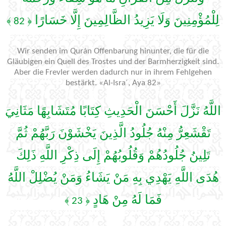
لِلْمُؤْمِنِينَ وَلَا يَزِيدُ الظَّالِمِينَ إِلَّا خَسَارًا
﴿ 82 ﴾
Wir senden im Qurán Offenbarung hinunter, die für die
Gläubigen ein Quell des Trostes und der Barmherzigkeit sind.
Aber die Frevler werden dadurch nur in ihrem Fehlgehen
bestärkt. «Al-Isra´, Aya 82»
اللَّهُ نَزَّلَ أَحْسَنَ الْحَدِيثِ كِتَابًا مُتَشَابِهًا مَثَانِيَ
تَقْشَعِرُّ مِنْهُ جُلُودُ الَّذِينَ يَخْشَوْنَ رَبَّهُمْ ثُمَّ
تَلِينُ جُلُودُهُمْ وَقُلُوبُهُمْ إِلَى ذِكْرِ اللَّهِ ذَلِكَ
هُدَى اللَّهِ يَهْدِي بِهِ مَنْ يَشَاءُ وَمَنْ يُضْلِلْ اللَّهُ
فَمَا لَهُ مِنْ هَادٍ
﴿ 23 ﴾