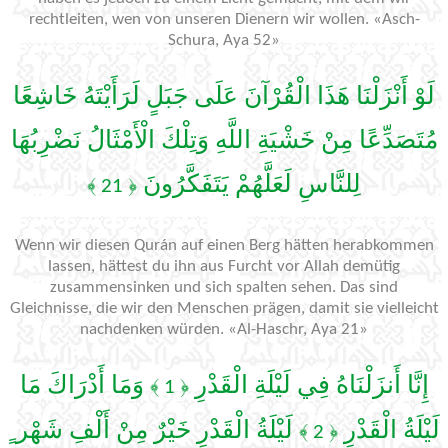
rechtleiten, wen von unseren Dienern wir wollen. «Asch-
Schura, Aya 52»
لَوْ أَنْزَلْنَا هَذَا الْقُرْآنَ عَلَى جَبَلٍ لَرَأَيْتَهُ خَاشِعًا
مُتَصَدِّعًا مِنْ خَشْيَةِ اللَّهِ وَتِلْكَ الْأَمْثَالُ نَضْرِبُهَا
لِلنَّاسِ لَعَلَّهُمْ يَتَفَكَّرُونَ
﴿ 21 ﴾
Wenn wir diesen Qurán auf einen Berg hätten herabkommen
lassen, hättest du ihn aus Furcht vor Allah demütig
zusammensinken und sich spalten sehen. Das sind
Gleichnisse, die wir den Menschen prägen, damit sie vielleicht
nachdenken würden. «Al-Haschr, Aya 21»
إِنَّا أَنزَلْنَاهُ فِي لَيْلَةِ الْقَدْرِ
وَمَا أَدْرَاكَ مَا
﴿ 1 ﴾
لَيْلَةُ الْقَدْرِ
لَيْلَةُ الْقَدْرِ خَيْرٌ مِنْ أَلْفِ شَهْر ٍ
﴿ 2 ﴾