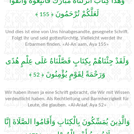
وَهَذَا كِتَابٌ أَنزَلْنَاهُ مُبَارَكٌ فَاتَّبِعُوهُ وَاتَّقُوا
لَعَلَّكُمْ تُرْحَمُونَ
﴿ 155 ﴾
Und dies ist eine von Uns hinabgesandte, gesegnete Schrift.
Folgt ihr und seid gottesfürchtig. Vielleicht werdet ihr
Erbarmen finden. «Al-An´aam, Aya 155»
وَلَقَدْ جِئْنَاهُمْ بِكِتَابٍ فَصَّلْنَاهُ عَلَى عِلْمٍ هُدًى
وَرَحْمَةً لِقَوْمٍ يُؤْمِنُونَ
﴿ 52 ﴾
Wir haben ihnen ja eine Schrift gebracht, die Wir mit Wissen
verdeutlicht haben. Als Rechtleitung und Barmherzigkeit für
Leute, die glauben. «Al-Aráaf, Aya 52»
وَالَّذِينَ يُمَسِّكُونَ بِالْكِتَابِ وَأَقَامُوا الصَّلَاةَ إِنَّا