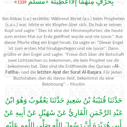
»
بِحَرْفٍ مِنْهُمَا إِلَّاأُعْطِيتَهُ «مسلم
1339
Ibn Abbas (r.a.) erzählte: Während Jibriel (a.s.) beim Propheten
(s.a.s.) war, hörte er ein Klopfen über sich. Da hob er seinen
Kopf und sagte:" Dies ist eine der Himmespforten, die heute
zum ersten Mal zur Erde geöffnet wurde und nie zuvor." Aus
dieser Pforte stieg ein Engel hinab. Da sagte er: "Dieser Engel
ist zum ersten Mal hinabgestiegen und nie zuvor". Dann
grüßte er den Engel und sagte: "Freue dich über die Botschaft
zwei Lichtzeichen zu bekommen, die kein Prophet vor dir
bekommen hat. Dies sind die Eröffnende des Quraan «
Al-
Fatiha
» und die
letzten Ayat der Surat Al-Baqara
. Für jeden
Buchstaben, den du davon liest, bekommst du eine
Belohnung".
- Muslim
حَدَّثَنَا قُتَيْبَةُ بْنُ سَعِيدٍ حَدَّثَنَا يَعْقُوبُ وَهُوَ ابْنُ
عَبْدِ الرَّحْمَنِ الْقَارِيُّ عَنْ سُهَيْلٍ عَنْ أَبِيهِ عَنْ
أَبِي هُرَيْرَةَ أَنَّ رَسُولَ اللَّهِ صَلَّى اللَّهم عَلَيْهِ