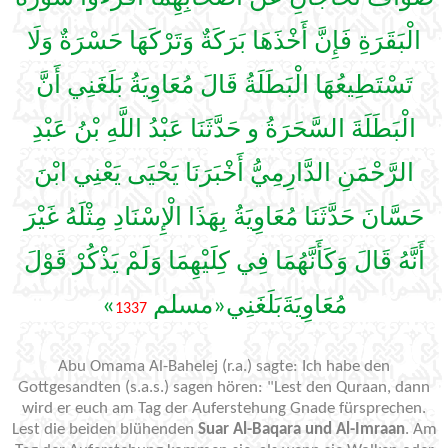
الْبَقَرَةِ فَإِنَّ أَخْذَهَا بَرَكَةٌ وَتَرْكَهَا حَسْرَةٌ وَلَا
تَسْتَطِيعُهَا الْبَطَلَةُ قَالَ مُعَاوِيَةُ بَلَغَنِي أَنَّ
الْبَطَلَةَ السَّحَرَةُ و حَدَّثَنَا عَبْدُ اللَّهِ بْنُ عَبْدِ
الرَّحْمَنِ الدَّارِمِيُّ أَخْبَرَنَا يَحْيَى يَعْنِي ابْنَ
حَسَّانَ حَدَّثَنَا مُعَاوِيَةُ بِهَذَا الْإِسْنَادِ مِثْلَهُ غَيْرَ
أَنَّهُ قَالَ وَكَأَنَّهُمَا فِي كِلَيْهِمَا وَلَمْ يَذْكُرْ قَوْلَ
»
مُعَاوِيَةَبَلَغَنِي«مسلم
1337
Abu Omama Al-Bahelej (r.a.) sagte: Ich habe den
Gottgesandten (s.a.s.) sagen hören: "Lest den Quraan, dann
wird er euch am Tag der Auferstehung Gnade fürsprechen.
Lest die beiden blühenden
Suar Al-Baqara und Al-Imraan
. Am