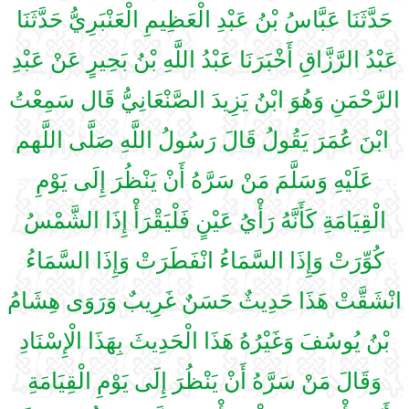
حَدَّثَنَا عَبَّاسُ بْنُ عَبْدِ الْعَظِيمِ الْعَنْبَرِيُّ حَدَّثَنَا
عَبْدُ الرَّزَّاقِ أَخْبَرَنَا عَبْدُ اللَّهِ بْنُ بَحِيرٍ عَنْ عَبْدِ
الرَّحْمَنِ وَهُوَ ابْنُ يَزِيدَ الصَّنْعَانِيُّ قَال سَمِعْتُ
ابْنَ عُمَرَ يَقُولُ قَالَ رَسُولُ اللَّهِ صَلَّى اللَّهم
عَلَيْهِ وَسَلَّمَ مَنْ سَرَّهُ أَنْ يَنْظُرَ إِلَى يَوْمِ
الْقِيَامَةِ كَأَنَّهُ رَأْيُ عَيْنٍ فَلْيَقْرَأْ إِذَا الشَّمْسُ
كُوِّرَتْ وَإِذَا السَّمَاءُ انْفَطَرَتْ وَإِذَا السَّمَاءُ
انْشَقَّتْ هَذَا حَدِيثٌ حَسَنٌ غَرِيبٌ وَرَوَى هِشَامُ
بْنُ يُوسُفَ وَغَيْرُهُ هَذَا الْحَدِيثَ بِهَذَا الْإِسْنَادِ
وَقَالَ مَنْ سَرَّهُ أَنْ يَنْظُرَ إِلَى يَوْمِ الْقِيَامَةِ