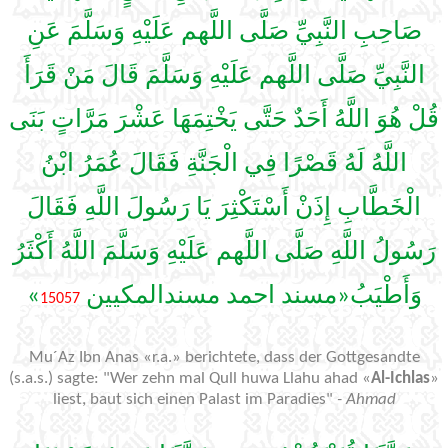
صَاحِبِ النَّبِيِّ صَلَّى اللَّهم عَلَيْهِ وَسَلَّمَ عَنِ
النَّبِيِّ صَلَّى اللَّهم عَلَيْهِ وَسَلَّمَ قَالَ مَنْ قَرَأَ
قُلْ هُوَ اللَّهُ أَحَدٌ حَتَّى يَخْتِمَهَا عَشْرَ مَرَّاتٍ بَنَى
اللَّهُ لَهُ قَصْرًا فِي الْجَنَّةِ فَقَالَ عُمَرُ ابْنُ
الْخَطَّابِ إِذَنْ أَسْتَكْثِرَ يَا رَسُولَ اللَّهِ فَقَالَ
رَسُولُ اللَّهِ صَلَّى اللَّهم عَلَيْهِ وَسَلَّمَ اللَّهُ أَكْثَرُ
»
وَأَطْيَبُ«مسند احمد مسندالمكيين
15057
Mu´Az Ibn Anas «r.a.» berichtete, dass der Gottgesandte
(s.a.s.) sagte: "Wer zehn mal Qull huwa Llahu ahad «
Al-Ichlas
»
liest, baut sich einen Palast im Paradies"
- Ahmad