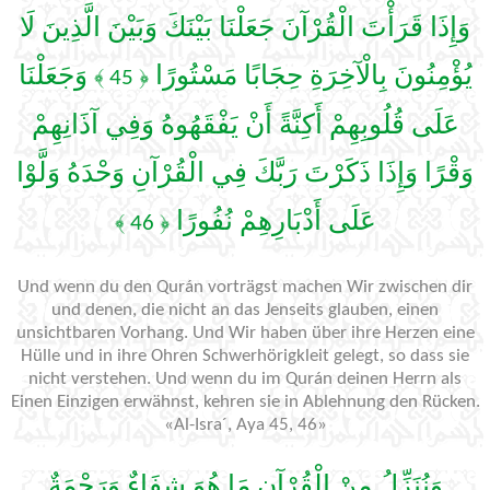
وَإِذَا قَرَأْتَ الْقُرْآنَ جَعَلْنَا بَيْنَكَ وَبَيْنَ الَّذِينَ لَا
يُؤْمِنُونَ بِالْآخِرَةِ حِجَابًا مَسْتُورًا
وَجَعَلْنَا
﴿ 45 ﴾
عَلَى قُلُوبِهِمْ أَكِنَّةً أَنْ يَفْقَهُوهُ وَفِي آذَانِهِمْ
وَقْرًا وَإِذَا ذَكَرْتَ رَبَّكَ فِي الْقُرْآنِ وَحْدَهُ وَلَّوْا
عَلَى أَدْبَارِهِمْ نُفُورًا
﴿ 46 ﴾
Und wenn du den Qurán vorträgst machen Wir zwischen dir
und denen, die nicht an das Jenseits glauben, einen
unsichtbaren Vorhang. Und Wir haben über ihre Herzen eine
Hülle und in ihre Ohren Schwerhörigkleit gelegt, so dass sie
nicht verstehen. Und wenn du im Qurán deinen Herrn als
Einen Einzigen erwähnst, kehren sie in Ablehnung den Rücken.
«Al-Isra´, Aya 45, 46»
وَنُنَزِّلُ مِنْ الْقُرْآنِ مَا هُوَ شِفَاءٌ وَرَحْمَةٌ